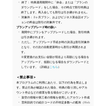
終了： 特典適用期間中に「休会」または「プランの
ダウングレード」をした場合、その時点で割引特典は
終了します。再入会しても割引は引き継がれません。
対象外： 8ヶ月プラン、およびビジネス英会話オプシ
ョンの料金は割引の対象外です。
プランアップグレード時の扱い
期間中にプランをアップグレードした場合、割引特典
は引き継がれます。
ただし、アップグレード手続き時の決済は割引対象外
となり、その次の自動更新時から割引が再開されま
す。
※変更後のお支払い金額が現在より高額になる場合を
アップグレード、低額になる場合をダウングレードと
しています。（詳細は
こちら
）
＜禁止事項＞
本プログラムのご利用にあたり、以下の行為を禁止しま
す。禁止行為が確認された場合、特典の取り消しやアカ
ウント停止などの措置を取る場合がございます。
架空の情報や第三者の情報を使用したアカウント作成
営利目的での紹介コードの不特定多数への配布（Web