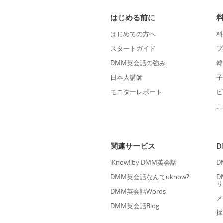
はじめる前に
はじめての方へ
料
スタートガイド
プ
DMM英会話の強み
韓
日本人講師
子
モニターレポート
ビ
こ
関連サービス
iKnow! by DMM英会話
D
DMM英会話なんてuknow?
D
り
DMM英会話Words
メ
DMM英会話Blog
採