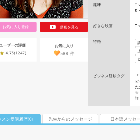
趣味
Tr
bi
好きな映画
Th
お気に入り登録
動画を見る
特徴
ユーザーの評価
お気に入り
588
件
4.75
(1247)
ビジネス経験タグ
「
ビ
た
※
詳
ッスン受講履歴(
0
)
先生からのメッセージ
日本語メッセ