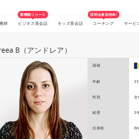
新機能リリース
説明会参加特典!
教材
ビジネス英会話
キッズ英会話
コーチング
サービ
dreea B（アンドレア）
国籍
年齢
35
性別
女
経歴
3
出身校
We