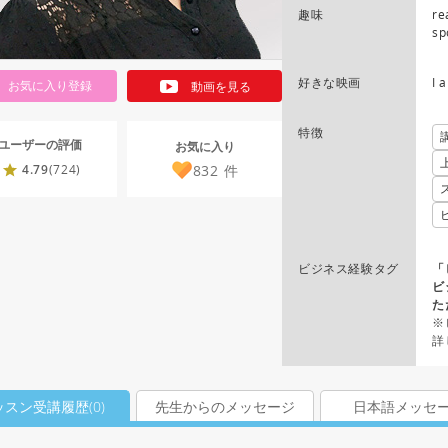
趣味
re
sp
好きな映画
I 
お気に入り登録
動画を見る
特徴
ユーザーの評価
お気に入り
832
件
4.79
(724)
ビジネス経験タグ
「
ビ
た
※
詳
ッスン受講履歴(
0
)
先生からのメッセージ
日本語メッセ