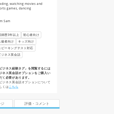
ading, watching movies and
orts games, dancing
am Sam
講師歴3年以上
初心者向け
上級者向け
キッズ向け
スピーキングテスト対応
ビジネス英会話
ビジネス経験タグ」を閲覧するには
ジネス英会話オプションをご購入い
だく必要があります。
ビジネス英会話オプションについて
しくは
こちら
ージ
評価・コメント