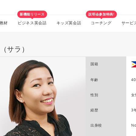
新機能リリース
説明会参加特典!
教材
ビジネス英会話
キッズ英会話
コーチング
サービ
ra（サラ）
国籍
年齢
40
性別
女
経歴
3
出身校
No