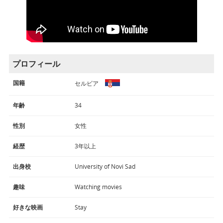
プロフィール
国籍
セルビア
年齢
34
性別
女性
経歴
3年以上
出身校
University of Novi Sad
趣味
Watching movies
好きな映画
Stay