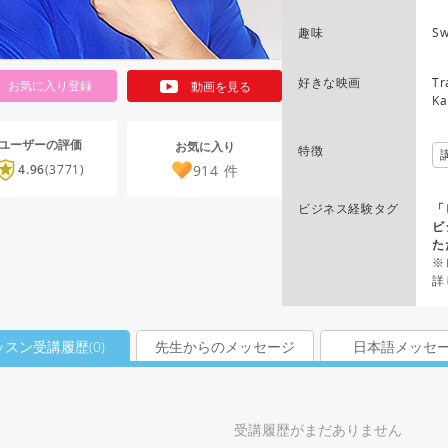
趣味
Sw
好きな映画
Tr
お気に入り登録
動画を見る
Ka
ユーザーの評価
お気に入り
特徴
914
件
4.96
(3771)
ビジネス経験タグ
「
ビ
た
※
詳
ッスン受講履歴(
0
)
先生からのメッセージ
日本語メッセ
受講履歴がまだありません