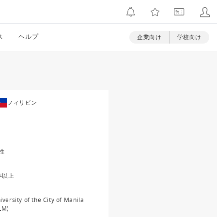
ス
ヘルプ
企業向け
学校向け
フィリピン
性
年以上
iversity of the City of Manila
LM)