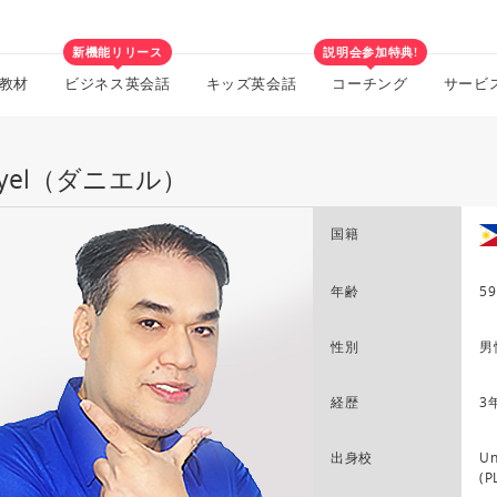
新機能リリース
説明会参加特典!
教材
ビジネス英会話
キッズ英会話
コーチング
サービ
nyel（ダニエル）
国籍
年齢
59
性別
男
経歴
3
出身校
Un
(P