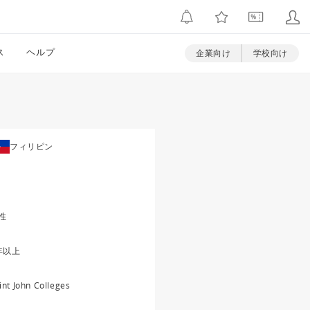
ス
ヘルプ
企業向け
学校向け
フィリピン
性
年以上
int John Colleges