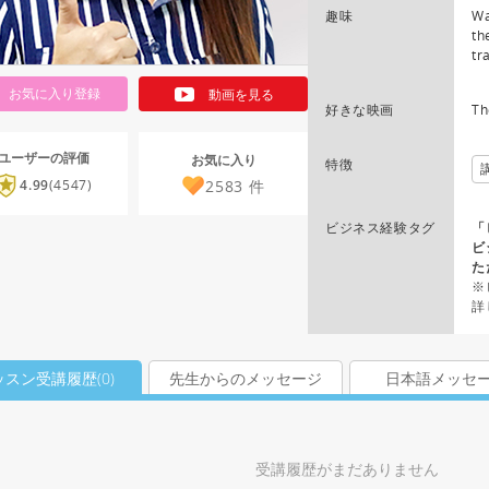
趣味
Wa
th
tr
お気に入り登録
動画を見る
好きな映画
Th
ユーザーの評価
お気に入り
特徴
2583
件
4.99
(4547)
ビジネス経験タグ
「
ビ
た
※
詳
ッスン受講履歴(
0
)
先生からのメッセージ
日本語メッセ
受講履歴がまだありません