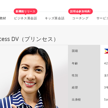
新機能リリース
説明会参加特典!
教材
ビジネス英会話
キッズ英会話
コーチング
サービ
incess DV（プリンセス）
国籍
年齢
42
性別
女
経歴
3
出身校
Sa