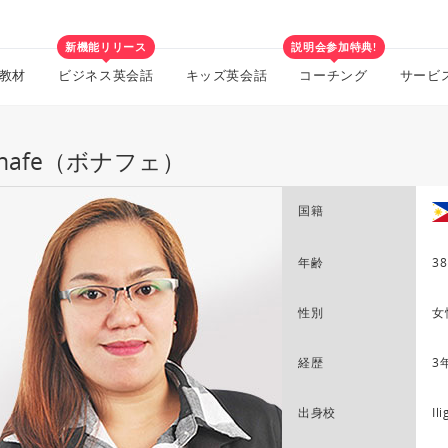
新機能リリース
説明会参加特典!
教材
ビジネス英会話
キッズ英会話
コーチング
サービ
nnafe（ボナフェ）
国籍
年齢
38
性別
女
経歴
3
出身校
Il