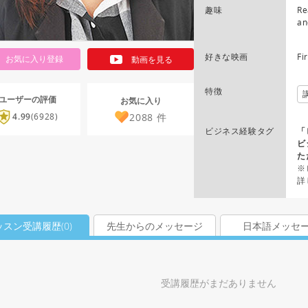
趣味
Re
an
好きな映画
Fi
お気に入り登録
動画を見る
特徴
ユーザーの評価
お気に入り
2088
件
4.99
(6928)
ビジネス経験タグ
「
ビ
た
※
詳
ッスン受講履歴(
0
)
先生からのメッセージ
日本語メッセ
受講履歴がまだありません