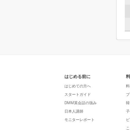
はじめる前に
はじめての方へ
料
スタートガイド
プ
DMM英会話の強み
韓
日本人講師
子
モニターレポート
ビ
こ