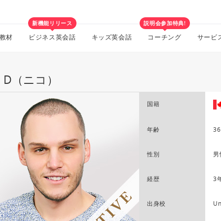
新機能リリース
説明会参加特典!
教材
ビジネス英会話
キッズ英会話
コーチング
サービ
ko D（ニコ）
国籍
年齢
36
性別
男
経歴
3
出身校
Un