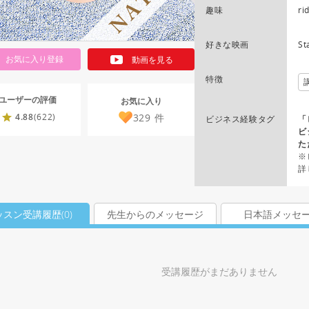
趣味
ri
好きな映画
St
お気に入り登録
動画を見る
特徴
ユーザーの評価
お気に入り
329
件
4.88
(622)
ビジネス経験タグ
「
ビ
た
※
詳
ッスン受講履歴(
0
)
先生からのメッセージ
日本語メッセ
受講履歴がまだありません