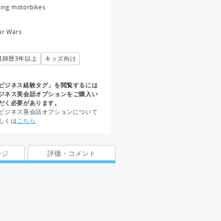
ding motorbikes
ar Wars
講師歴3年以上
キッズ向け
ビジネス経験タグ」を閲覧するには
ジネス英会話オプションをご購入い
だく必要があります。
ビジネス英会話オプションについて
しくは
こちら
ージ
評価・コメント