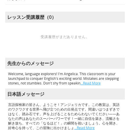
レッスン受講履歴（0）
受講履歴がまだありません。
先生からのメッセージ
Welcome, language explorers! I'm Angelica. This classroom is your
launchpad to conquer English's exciting world. Mistakes are stepping
stones, not stumbles. Don't shy from speakin
…Read More
日本語メッセージ
言語探検家の皆さん、ようこそ！アンジェリカです。この教室は、英語
のワクワクする世界へ飛び立つための出発点です。間違いはつまずきで
はなく、踏み石です。声を上げることをためらわないでください——あ
なたの声はあなたのスーパーパワーです！一緒に自信を築き、流暢さを
解き放ち、すべての「なるほど！」の瞬間を祝いましょう。心を開き、
好奇心を持って、この冒険に出かけましょ
…Read More