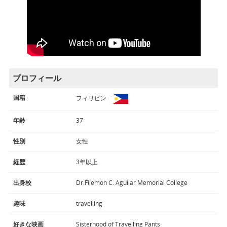
プロフィール
国籍
フィリピン
年齢
37
性別
女性
経歴
3年以上
出身校
Dr.Filemon C. Aguilar Memorial College
趣味
travelling
好きな映画
Sisterhood of Travelling Pants