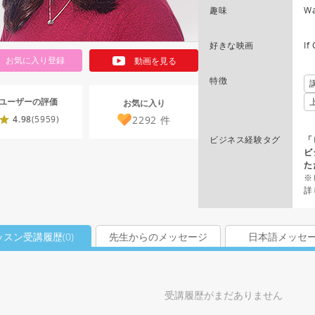
趣味
Wa
好きな映画
If
お気に入り登録
動画を見る
特徴
ユーザーの評価
お気に入り
2292
件
4.98
(5959)
ビジネス経験タグ
「
ビ
た
※
詳
ッスン受講履歴(
0
)
先生からのメッセージ
日本語メッセ
受講履歴がまだありません