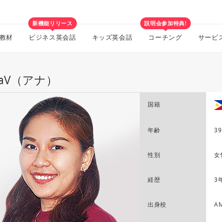
新機能リリース
説明会参加特典!
教材
ビジネス英会話
キッズ英会話
コーチング
サービ
naV（アナ）
国籍
年齢
39
性別
女
経歴
3
出身校
AM