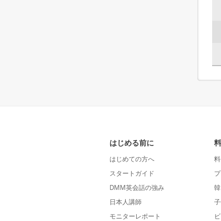
はじめる前に
はじめての方へ
料
スタートガイド
プ
DMM英会話の強み
韓
日本人講師
子
モニターレポート
ビ