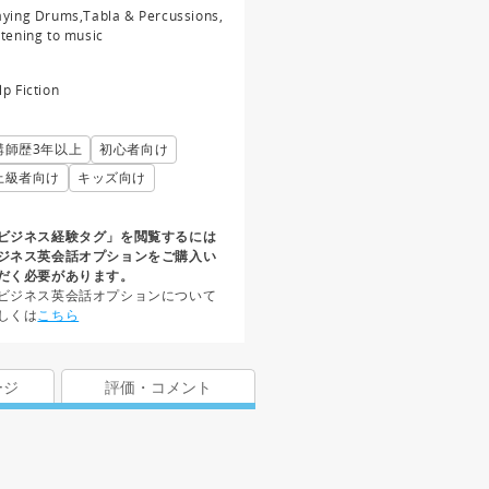
aying Drums,Tabla & Percussions,
stening to music
lp Fiction
講師歴3年以上
初心者向け
上級者向け
キッズ向け
ビジネス経験タグ」を閲覧するには
ジネス英会話オプションをご購入い
だく必要があります。
ビジネス英会話オプションについて
しくは
こちら
ージ
評価・コメント