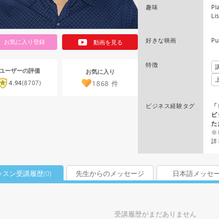
趣味
Pl
Li
好きな映画
Pu
お気に入り登録
動画を見る
特徴
ユーザーの評価
お気に入り
1868
件
4.94
(8707)
ビジネス経験タグ
「
ビ
た
※
詳
ッスン受講履歴(
0
)
先生からのメッセージ
日本語メッセ
受講履歴がまだありません