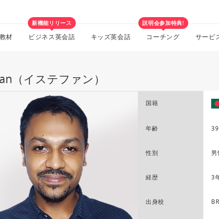
新機能リリース
説明会参加特典!
教材
ビジネス英会話
キッズ英会話
コーチング
サービ
tefan（イステファン）
国籍
年齢
39
性別
男
経歴
3
出身校
BR