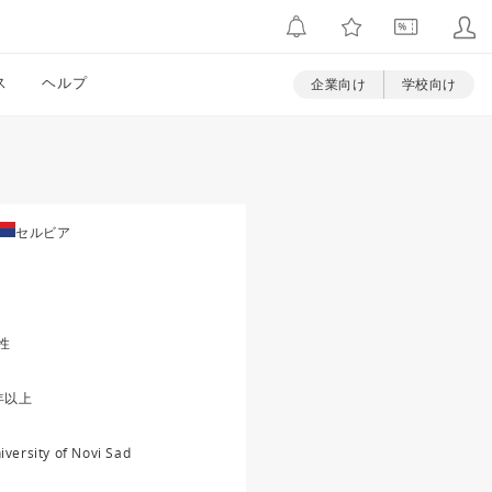
ス
ヘルプ
企業向け
学校向け
セルビア
性
年以上
iversity of Novi Sad