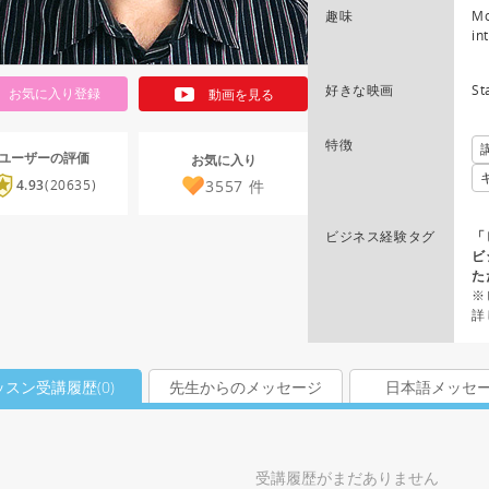
趣味
Mo
in
好きな映画
St
お気に入り登録
動画を見る
特徴
ユーザーの評価
お気に入り
3557
件
4.93
(20635)
ビジネス経験タグ
「
ビ
た
※
詳
ッスン受講履歴(
0
)
先生からのメッセージ
日本語メッセ
受講履歴がまだありません