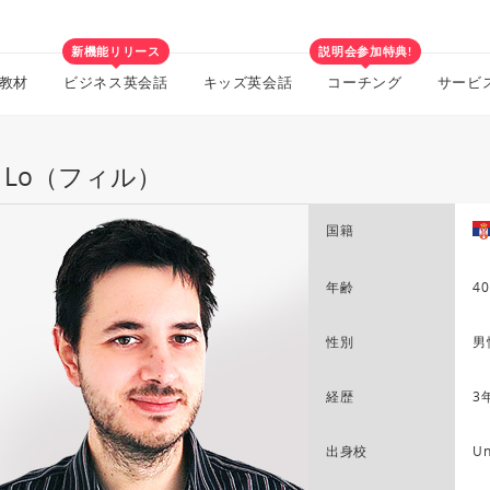
新機能リリース
説明会参加特典!
教材
ビジネス英会話
キッズ英会話
コーチング
サービ
ll Lo（フィル）
国籍
年齢
40
性別
男
経歴
3
出身校
Un