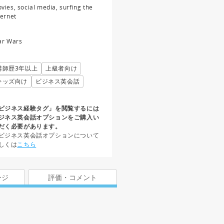
vies, social media, surfing the
ternet
ar Wars
講師歴3年以上
上級者向け
キッズ向け
ビジネス英会話
ビジネス経験タグ」を閲覧するには
ジネス英会話オプションをご購入い
だく必要があります。
ビジネス英会話オプションについて
しくは
こちら
ージ
評価・コメント