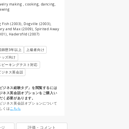
welry making , cooking, dancing,
awing
g Fish (2003), Dogville (2003),
ry and Max (2009), Spirited Away
001), Hadersfild (2007)
講師歴3年以上
上級者向け
キッズ向け
スピーキングテスト対応
ビジネス英会話
ビジネス経験タグ」を閲覧するには
ジネス英会話オプションをご購入い
だく必要があります。
ビジネス英会話オプションについて
しくは
こちら
ージ
評価・コメント