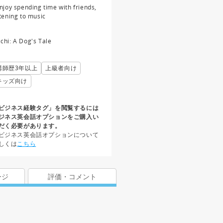
enjoy spending time with friends,
stening to music
chi: A Dog's Tale
講師歴3年以上
上級者向け
キッズ向け
ビジネス経験タグ」を閲覧するには
ジネス英会話オプションをご購入い
だく必要があります。
ビジネス英会話オプションについて
しくは
こちら
ージ
評価・コメント