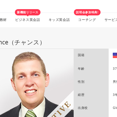
新機能リリース
説明会参加特典!
教材
ビジネス英会話
キッズ英会話
コーチング
サービ
ance（チャンス）
国籍
年齢
37
性別
男
経歴
3
出身校
Gl