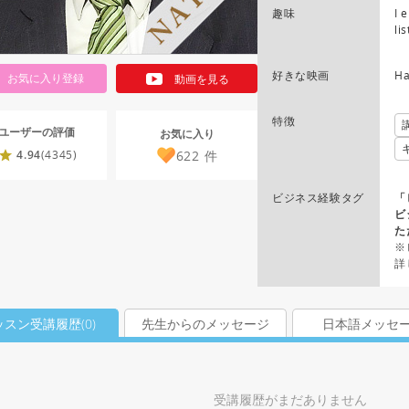
趣味
I 
li
好きな映画
Ha
お気に入り登録
動画を見る
特徴
ユーザーの評価
お気に入り
622
件
4.94
(4345)
ビジネス経験タグ
「
ビ
た
※
詳
ッスン受講履歴(
0
)
先生からのメッセージ
日本語メッセ
受講履歴がまだありません