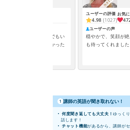
ユーザーの評価
お気に入り
お気に
900
4.98
(1027)
47
ユーザーの声
りやすかったこと、少しでもい
穏やかで、笑顔が絶
下さることがとても嬉しかった
も待ってくれました
講師の英語が聞き取れない！
1
何度聞き返しても大丈夫！
ゆっく
話します！
チャット機能
があるから、講師が