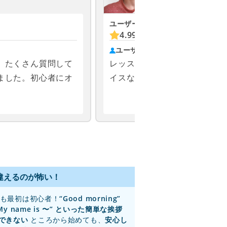
ユーザーの評価
お気に入り
4.99
(2567)
831
ユーザーの声
、たくさん質問して
レッスンの進め方やチャット
ました。初心者にオ
イスなど、とても丁寧で優し
！
違えるのが怖い！
も最初は初心者！
“Good morning”
My name is 〜” といった簡単な挨拶
できない
ところから始めても、
安心し