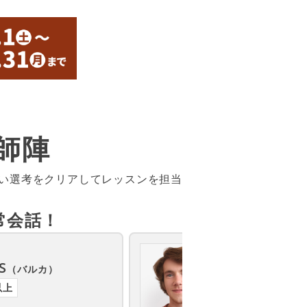
師陣
しい選考をクリアしてレッスンを担当
常会話！
カナダ
S
Ben
（バルカ）
（ベン）
以上
講師歴3年以上