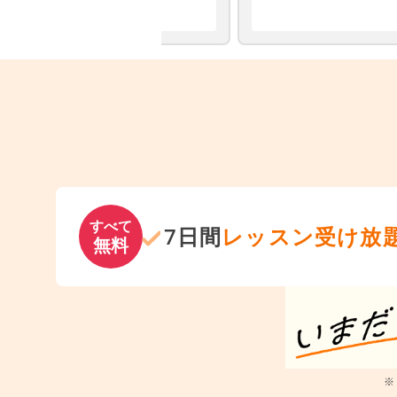
すべて
7日間
レッスン受け放
無料
※