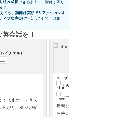
り組み成長できる
ように、講師が寄り
ます。
えても、
講師は笑顔でリアクション＆
ティブな声掛け
で安心させてくれま
な英会話を！
フィリピン
Caloy A
（レイチェル）
（カロ
以上
講師歴3年以上
ユーザーの評価
お気に入り
4.92
(16671)
1701
ユーザーの声
てくれます！テキス
時間配分が丁寧で、教科書だ
が広がり、会話が楽
も使える雑談まで25分にうま
いました。