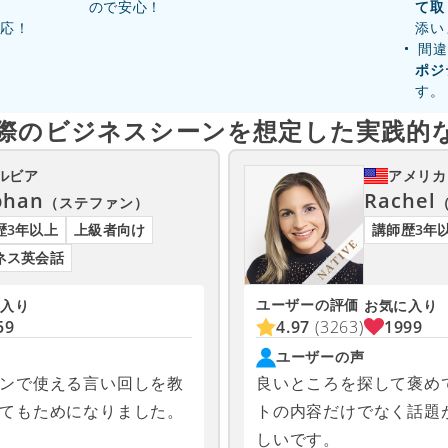
ので安心！
て取
対応！
添い
間違
ポジ
す。
際のビジネスシーンを
想定した実践的
ルビア
アメリカ
phan
Rachel
（ステファン）
歴3年以上
上級者向け
講師歴3年
ネス英会話
ユーザーの評価
入り
お気に入り
59
4.97
(3263)
1999
ユーザーの声
ンで使える言い回しを教
良いところを探して褒め
てもためになりました。
トの内容だけでなく話題
しいです。