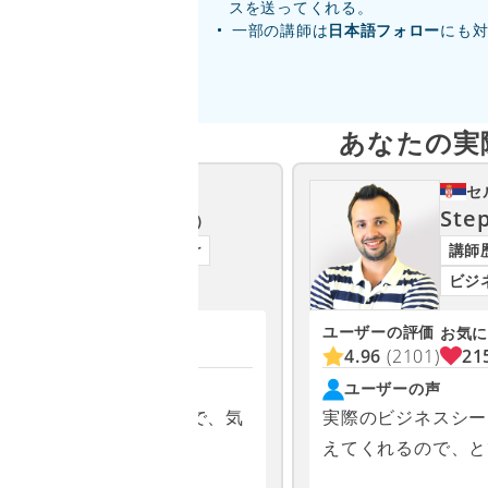
スを送ってくれる。
一部の講師は
日本語フォロー
にも
あなたの実
フィリピン
セ
Angela A
Ste
（アンジェラ）
講師歴3年以上
上級者向け
講師
ビジネス英会話
ビジ
ユーザーの評価
お気に入り
お気に
1652
4.96
(2101)
21
ユーザーの声
かに対応してくださるので、気
実際のビジネスシー
スンを受けられます。
えてくれるので、と