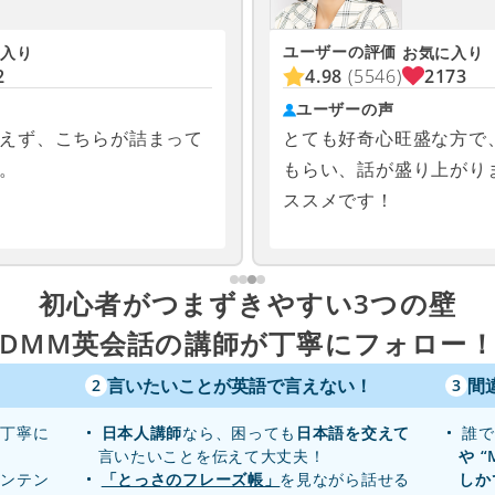
ユーザーの評価
入り
お気に入り
2
4.98
(5546)
2173
ユーザーの声
えず、こちらが詰まって
とても好奇心旺盛な方で
。
もらい、話が盛り上がり
ススメです！
初心者がつまずきやすい3つの壁
DMM英会話の講師が丁寧にフォロー
言いたいことが英語で言えない！
間
2
3
り丁寧に
日本人講師
なら、困っても
日本語を交えて
誰で
言いたいことを伝えて大丈夫！
や “
センテン
「とっさのフレーズ帳」
を見ながら話せる
しか