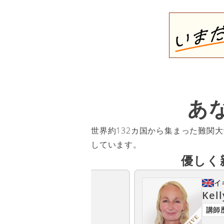
あ
世界約132カ国から集まった難関
しています。
優しく
カナダ
イ
Sheldon
Kell
（シェルドン）
講師歴3年以上
講師