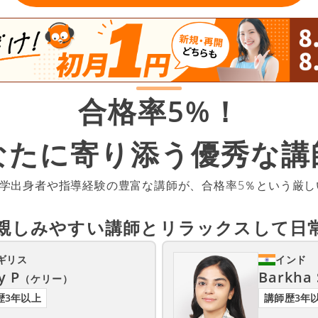
合格率5%！
なたに寄り添う
優秀な講
大学出身者や指導経験の豊富な講師が、合格率5％という厳
親しみやすい講師と
リラックスして日
ギリス
インド
y P
Barkha 
（ケリー）
歴3年以上
講師歴3年