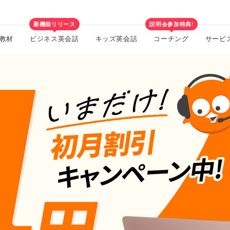
新機能リリース
説明会参加特典!
教材
ビジネス英会話
キッズ英会話
コーチング
サービ