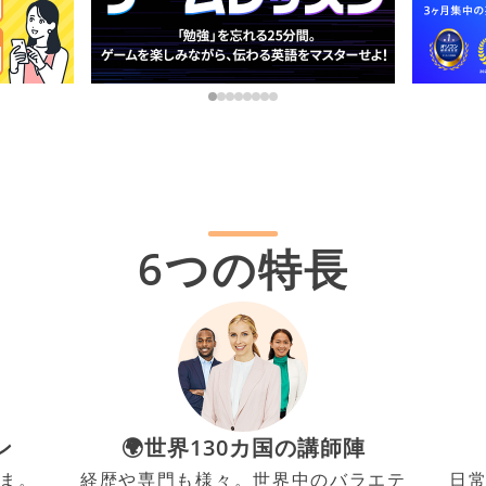
6つの特長
ン
🌍世界130カ国の講師陣
ま。
経歴や専門も様々。世界中のバラエテ
日