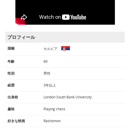
プロフィール
国籍
セルビア
年齢
60
性別
男性
経歴
3年以上
出身校
London South Bank University
趣味
Playing chess
好きな映画
Rashomon