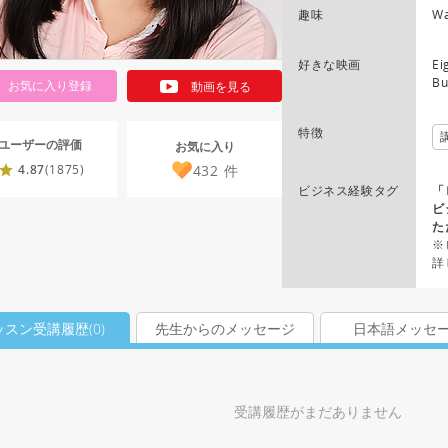
趣味
Wa
好きな映画
Ei
Bu
お気に入り登録
動画を見る
特徴
ユーザーの評価
お気に入り
432
件
4.87
(1875)
ビジネス経験タグ
「
ビ
た
※
詳
ッスン受講履歴(
0
)
先生からのメッセージ
日本語メッセ
受講履歴がまだありません