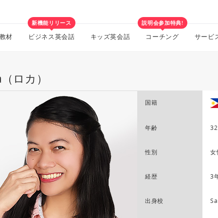
新機能リリース
説明会参加特典!
教材
ビジネス英会話
キッズ英会話
コーチング
サービ
ca（ロカ）
国籍
年齢
32
性別
女
経歴
3
出身校
Sa