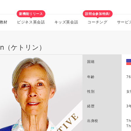
新機能リリース
説明会参加特典!
教材
ビジネス英会話
キッズ英会話
コーチング
サービ
tlin（ケトリン）
国籍
年齢
76
性別
女
経歴
3
出身校
Th
Th