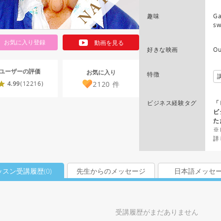
趣味
Ga
sw
お気に入り登録
動画を見る
好きな映画
Ou
ユーザーの評価
お気に入り
特徴
2120
件
4.99
(12216)
ビジネス経験タグ
「
ビ
た
※
詳
ッスン受講履歴(
0
)
先生からのメッセージ
日本語メッセ
受講履歴がまだありません