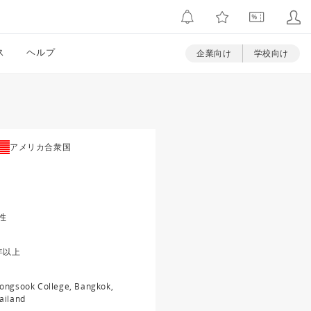
ス
ヘルプ
企業向け
学校向け
アメリカ合衆国
性
年以上
ongsook College, Bangkok,
ailand