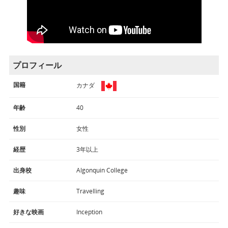
プロフィール
国籍
カナダ
年齢
40
性別
女性
経歴
3年以上
出身校
Algonquin College
趣味
Travelling
好きな映画
Inception