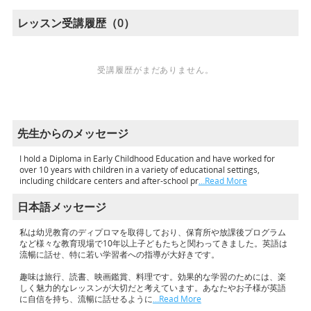
レッスン受講履歴（0）
受講履歴がまだありません。
先生からのメッセージ
I hold a Diploma in Early Childhood Education and have worked for
over 10 years with children in a variety of educational settings,
including childcare centers and after-school pr
…Read More
日本語メッセージ
私は幼児教育のディプロマを取得しており、保育所や放課後プログラム
など様々な教育現場で10年以上子どもたちと関わってきました。英語は
流暢に話せ、特に若い学習者への指導が大好きです。
趣味は旅行、読書、映画鑑賞、料理です。効果的な学習のためには、楽
しく魅力的なレッスンが大切だと考えています。あなたやお子様が英語
に自信を持ち、流暢に話せるように
…Read More