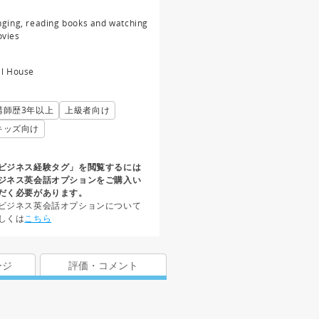
nging, reading books and watching
vies
ll House
講師歴3年以上
上級者向け
キッズ向け
ビジネス経験タグ」を閲覧するには
ジネス英会話オプションをご購入い
だく必要があります。
ビジネス英会話オプションについて
しくは
こちら
ージ
評価・コメント