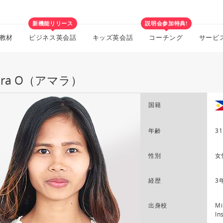
新機能リリース
説明会参加特典!
教材
ビジネス英会話
キッズ英会話
コーチング
サービ
ara O（アマラ）
国籍
年齢
31
性別
女
経歴
3
出身校
Mi
In