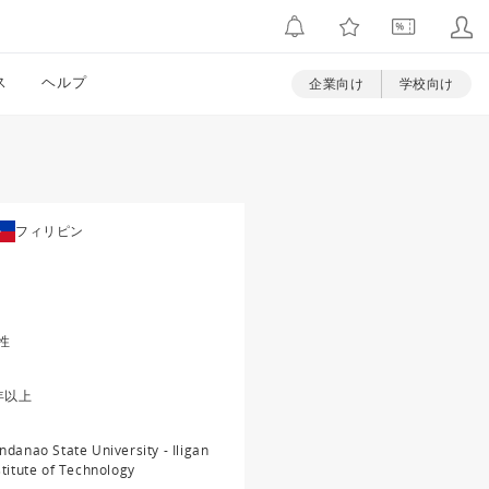
ス
ヘルプ
企業向け
学校向け
フィリピン
性
年以上
ndanao State University - Iligan
stitute of Technology