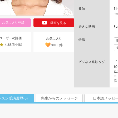
趣味
Si
mo
お気に入り登録
動画を見る
好きな映画
Fu
ユーザーの評価
お気に入り
特徴
800
件
4.88
(5448)
ビジネス経験タグ
「
ビ
た
※
詳
ッスン受講履歴(
0
)
先生からのメッセージ
日本語メッセ