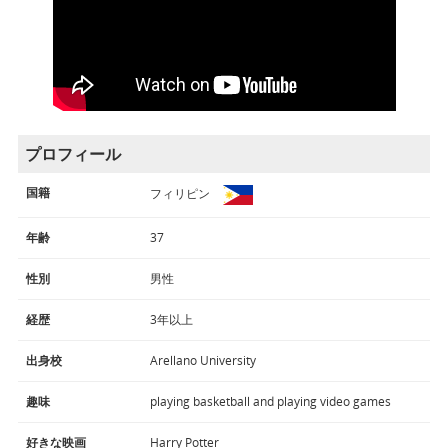
プロフィール
国籍
フィリピン
年齢
37
性別
男性
経歴
3年以上
出身校
Arellano University
趣味
playing basketball and playing video games
好きな映画
Harry Potter