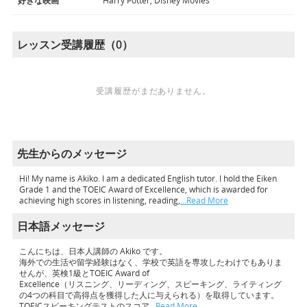
好きな映画
Harry Potter, Disney Movies
レッスン受講履歴（0）
受講履歴がまだありません。
先生からのメッセージ
Hi! My name is Akiko. I am a dedicated English tutor. I hold the Eiken
Grade 1 and the TOEIC Award of Excellence, which is awarded for
achieving high scores in listening, reading,
…Read More
日本語メッセージ
こんにちは、日本人講師の Akiko です。
海外での生活や留学経験はなく、学校で英語を専攻したわけでもありま
せんが、英検1級とTOEIC Award of
Excellence（リスニング、リーディング、スピーキング、ライティング
の4つの科目で高得点を獲得した人に与えられる）を取得しています。
TOEICスピーキングテストのスコア
…Read More