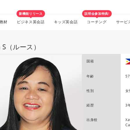
新機能リリース
説明会参加特典!
教材
ビジネス英会話
キッズ英会話
コーチング
サービ
th S（ルース）
国籍
年齢
57
性別
女
経歴
3
出身校
Xa
Ca