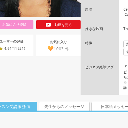
趣味
Cr
,C
お気に入り登録
動画を見る
好きな映画
Th
ユーザーの評価
お気に入り
特徴
1003
件
4.94
(11921)
ビジネス経験タグ
「
ビ
た
※
詳
ッスン受講履歴(
0
)
先生からのメッセージ
日本語メッセ