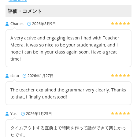
評価・コメント
Charles
2026年8月9日
A very active and engaging lesson I had with Teacher
Meera. It was so nice to be your student again, and I
hope I can be in your class again soon. Have a great
time!
daito
2026年1月27日
The teacher explained the grammar very clearly. Thanks
to that, I finally understood!
Yuki
2026年1月25日
タイムアウトする直前まで時間を作って話ができて楽しかっ
たです。