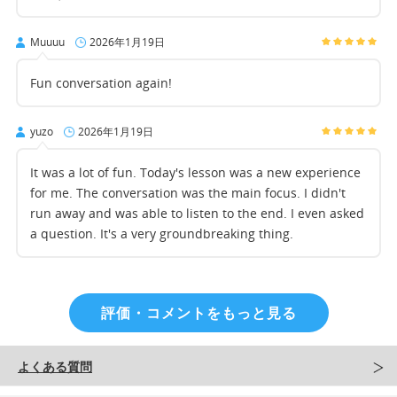
Muuuu
2026年1月19日
Fun conversation again!
yuzo
2026年1月19日
It was a lot of fun. Today's lesson was a new experience
for me. The conversation was the main focus. I didn't
run away and was able to listen to the end. I even asked
a question. It's a very groundbreaking thing.
評価・コメントをもっと見る
よくある質問