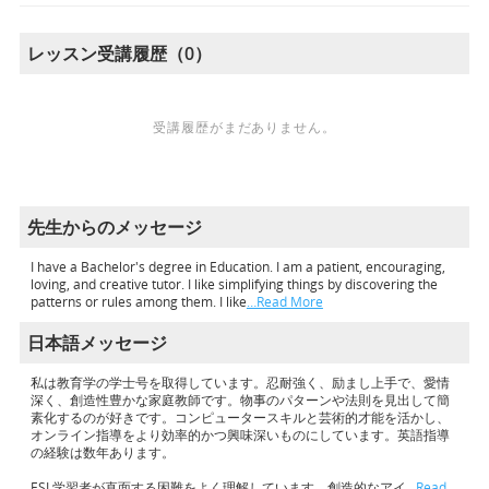
レッスン受講履歴（0）
受講履歴がまだありません。
先生からのメッセージ
I have a Bachelor's degree in Education. I am a patient, encouraging,
loving, and creative tutor. I like simplifying things by discovering the
patterns or rules among them. I like
…Read More
日本語メッセージ
私は教育学の学士号を取得しています。忍耐強く、励まし上手で、愛情
深く、創造性豊かな家庭教師です。物事のパターンや法則を見出して簡
素化するのが好きです。コンピュータースキルと芸術的才能を活かし、
オンライン指導をより効率的かつ興味深いものにしています。英語指導
の経験は数年あります。
ESL学習者が直面する困難をよく理解しています。創造的なアイ
…Read