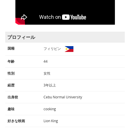
プロフィール
国籍
フィリピン
年齢
44
性別
女性
経歴
3年以上
出身校
Cebu Normal University
趣味
cooking
好きな映画
Lion King