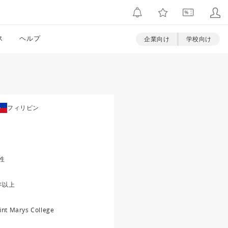
ス
ヘルプ
企業向け
学校向け
フィリピン
性
年以上
int Marys College