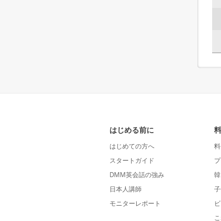
はじめる前に
はじめての方へ
料
スタートガイド
プ
DMM英会話の強み
韓
日本人講師
子
モニターレポート
ビ
こ