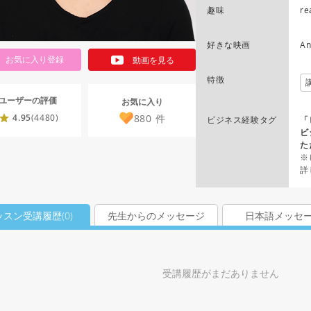
趣味
re
好きな映画
An
お気に入り登録
動画を見る
特徴
ユーザーの評価
お気に入り
880
件
4.95
(4480)
ビジネス経験タグ
「
ビ
た
※
詳
ッスン受講履歴(
0
)
先生からのメッセージ
日本語メッセ
受講履歴がまだありません