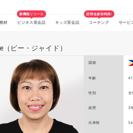
新機能リリース
説明会参加特典!
教材
ビジネス英会話
キッズ英会話
コーチング
サービ
ade（ピー・ジャイド）
国籍
年齢
41
性別
女
経歴
3
出身校
Sa