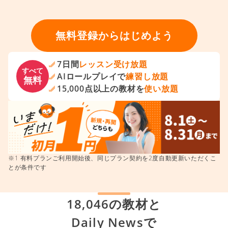
無料登録からはじめよう
7日間
レッスン受け放題
すべて
AIロールプレイで
練習し放題
無料
15,000点以上の教材を
使い放題
※1 有料プランご利用開始後、同じプラン契約を2度自動更新いただくこ
とが条件です
18,046の教材と
Daily Newsで