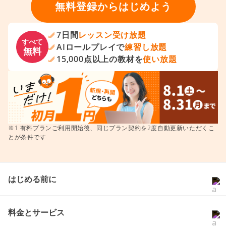
無料登録からはじめよう
7日間
レッスン受け放題
すべて
AIロールプレイで
練習し放題
無料
15,000点以上の教材を
使い放題
※1 有料プランご利用開始後、同じプラン契約を2度自動更新いただくこ
とが条件です
はじめる前に
料金とサービス