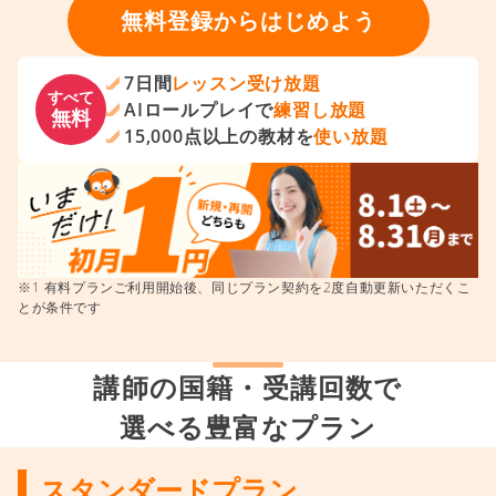
無料登録からはじめよう
7日間
レッスン受け放題
すべて
AIロールプレイで
練習し放題
無料
15,000点以上の教材を
使い放題
※1 有料プランご利用開始後、同じプラン契約を2度自動更新いただくこ
とが条件です
講師の国籍・受講回数で
選べる豊富なプラン
スタンダードプラン