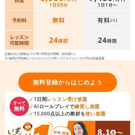
記載された情報は2025年4月時点の情報（自社調べ）
※ 毎回の予約毎に100コイン(≒200円)～500コイン(≒1,000円)が別途必要
無料登録からはじめよう
7日間
レッスン受け放題
すべて
AIロールプレイで
練習し放題
無料
15,000点以上の教材を
使い放題