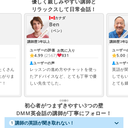
優しく親しみやすい講師と
リラックスして日常会話！
カナダ
Ben
（ベン）
講師歴3年以上
講師歴3年
ユーザーの評価
ユーザー
お気に入り
831
4.99
(2567)
5.00
ユーザーの声
ユーザ
たくさん
レッスンの進め方やチャットを使っ
英語が
上がりま
たアドバイスなど、とても丁寧で優
しでも
す！
しい先生でした。
とても
初心者がつまずきやすい3つの壁
DMM英会話の講師が丁寧にフォロー！
講師の英語が聞き取れない！
1