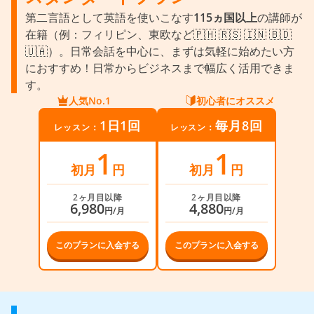
第二言語として英語を使いこなす
115ヵ国以上
の講師が
在籍（例：フィリピン、東欧など🇵🇭 🇷🇸 🇮🇳 🇧🇩
🇺🇦）。日常会話を中心に、まずは気軽に始めたい方
におすすめ！日常からビジネスまで幅広く活用できま
す。
人気No.1
初心者にオススメ
1日1回
毎月8回
レッスン：
レッスン：
1
1
初月
円
初月
円
2ヶ月目以降
2ヶ月目以降
6,980
4,880
円/月
円/月
このプランに入会する
このプランに入会する