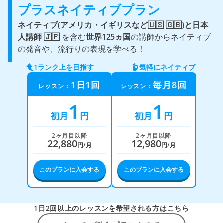
プラスネイティブプラン
ネイティブ(アメリカ・イギリスなど🇺🇸 🇬🇧)と
日本
人講師 🇯🇵
を含む
世界125ヵ国
の講師からネイティブ
の発音や、流行りの表現を学べる！
1ランク上を目指す
気軽にネイティブ
1日1回
毎月8回
レッスン：
レッスン：
1
1
初月
円
初月
円
2ヶ月目以降
2ヶ月目以降
22,880
12,980
円/月
円/月
このプランに入会する
このプランに入会する
1日2回以上のレッスンを希望される方はこちら