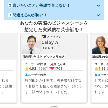
言いたいことが英語で言えない！
2
間違えるのが怖い！
3
あなたの実際のビジネスシーンを
想定した実践的な英会話を！
フィリピン
Caloy A
（カロイ）
講師歴3年以上
ビジネス英会話
講師歴3年
ユーザーの評価
ユーザー
お気に入り
1701
4.92
(16671)
4.95
ユーザーの声
ユーザ
くれま
時間配分が丁寧で、教科書だけでな
とても
なく話題
く普段でも使える雑談まで25分にう
ので、
す。
まく詰め込まれていました。
れます