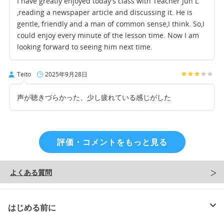
I have greatly enjoyed today's class with Teacher Jun L
,reading a newspaper article and discussing it. He is
gentle, friendly and a man of common sense,I think. So,I
could enjoy every minute of the lesson time. Now I am
looking forward to seeing him next time.
Teito
2025年9月28日
声が聴きづらかった、少し疲れている感じがした
評価・コメントをもっと見る
よくある質問
はじめる前に