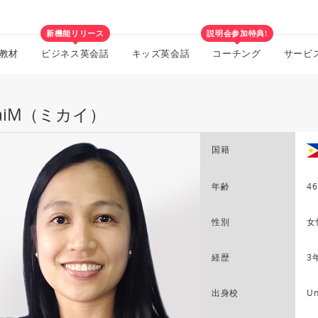
新機能リリース
説明会参加特典!
教材
ビジネス英会話
キッズ英会話
コーチング
サービ
kaiM（ミカイ）
国籍
年齢
46
性別
女
経歴
3
出身校
Un