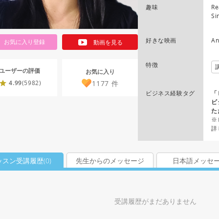
趣味
Re
Si
好きな映画
An
お気に入り登録
動画を見る
特徴
ユーザーの評価
お気に入り
1177
件
4.99
(5982)
ビジネス経験タグ
「
ビ
た
※
詳
ッスン受講履歴(
0
)
先生からのメッセージ
日本語メッセ
受講履歴がまだありません