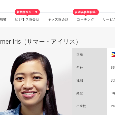
新機能リリース
説明会参加特典!
教材
ビジネス英会話
キッズ英会話
コーチング
サービ
mmer Iris（サマー・アイリス）
国籍
年齢
33
性別
女
経歴
3
出身校
Pa