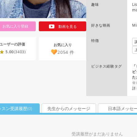
趣味
Li
mo
好きな映画
Mi
お気に入り登録
動画を見る
特徴
ユーザーの評価
お気に入り
2054
件
5.00
(3403)
ビジネス経験タグ
「
ビ
た
※
詳
ッスン受講履歴(
0
)
先生からのメッセージ
日本語メッセ
受講履歴がまだありません