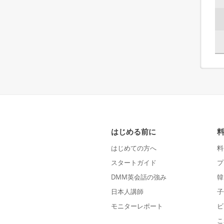
はじめる前に
はじめての方へ
料
スタートガイド
プ
DMM英会話の強み
韓
日本人講師
子
モニターレポート
ビ
こ