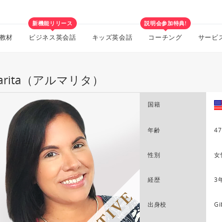
新機能リリース
説明会参加特典!
教材
ビジネス英会話
キッズ英会話
コーチング
サービ
marita（アルマリタ）
国籍
年齢
47
性別
女
経歴
3
出身校
Gi