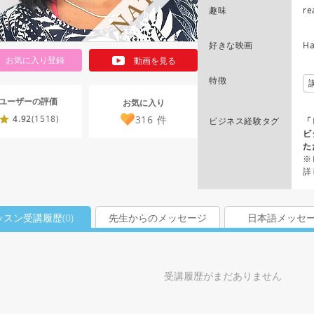
趣味
re
好きな映画
Ha
お気に入り登録
動画を見る
特徴
ユーザーの評価
お気に入り
316
件
4.92
(1518)
ビジネス経験タグ
「
ビ
た
※
詳
ッスン受講履歴(
0
)
先生からのメッセージ
日本語メッセ
受講履歴がまだありません