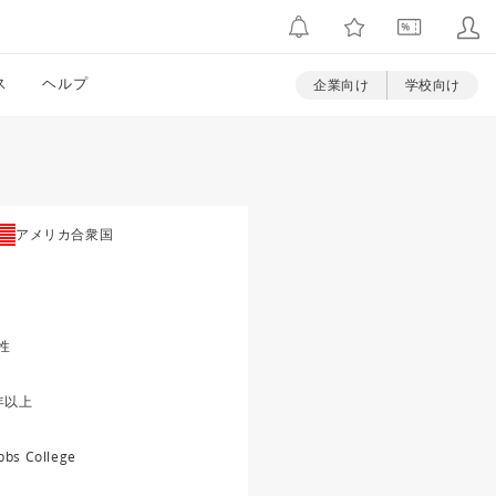
ス
ヘルプ
企業向け
学校向け
アメリカ合衆国
性
年以上
bbs College