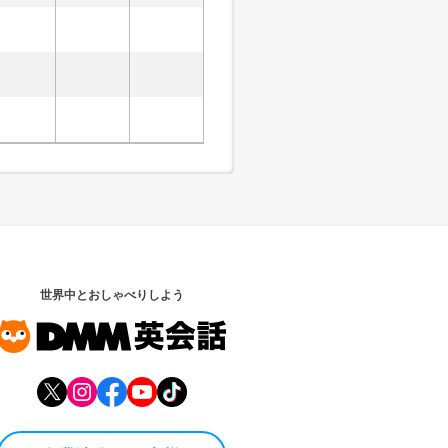
世界中とおしゃべりしよう