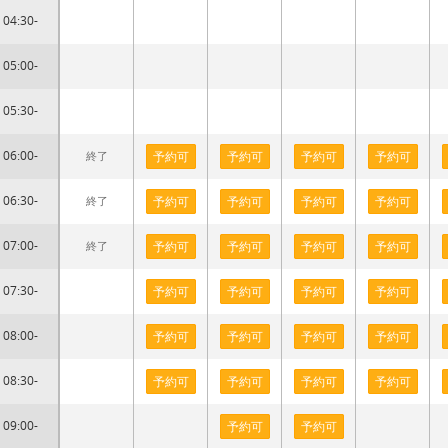
04:30-
05:00-
05:30-
06:00-
終了
予約可
予約可
予約可
予約可
06:30-
終了
予約可
予約可
予約可
予約可
07:00-
終了
予約可
予約可
予約可
予約可
07:30-
予約可
予約可
予約可
予約可
08:00-
予約可
予約可
予約可
予約可
08:30-
予約可
予約可
予約可
予約可
09:00-
予約可
予約可