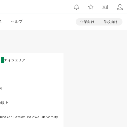
ス
ヘルプ
企業向け
学校向け
ナイジェリア
性
年以上
ubakar Tafawa Balewa University