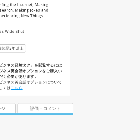
rfing the Internet, Making
search, Making Jokes and
periencing New Things
es Wide Shut
講師歴3年以上
ビジネス経験タグ」を閲覧するには
ジネス英会話オプションをご購入い
だく必要があります。
ビジネス英会話オプションについて
しくは
こちら
ージ
評価・コメント