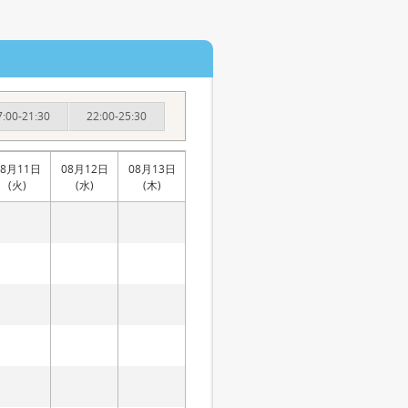
7:00-21:30
22:00-25:30
08月11日
08月12日
08月13日
(火)
(水)
(木)