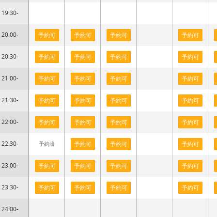
19:30-
20:00-
予約可
予約可
予約可
予約可
20:30-
予約可
予約可
予約可
予約可
21:00-
予約可
予約可
予約可
予約可
21:30-
予約可
予約可
予約可
予約可
22:00-
予約可
予約可
予約可
予約可
22:30-
予約済
予約可
予約可
予約可
23:00-
予約可
予約可
予約可
予約可
23:30-
予約可
予約可
予約可
予約可
24:00-