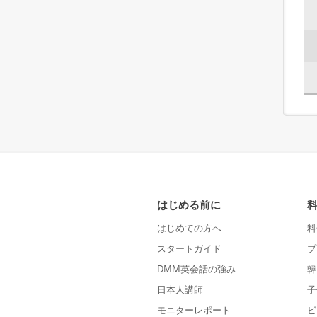
はじめる前に
はじめての方へ
料
スタートガイド
プ
DMM英会話の強み
韓
日本人講師
子
モニターレポート
ビ