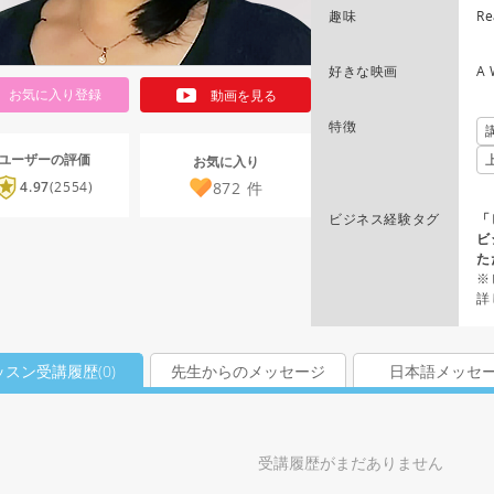
趣味
Re
好きな映画
A 
お気に入り登録
動画を見る
特徴
ユーザーの評価
お気に入り
872
件
4.97
(2554)
ビジネス経験タグ
「
ビ
た
※
詳
ッスン受講履歴(
0
)
先生からのメッセージ
日本語メッセ
受講履歴がまだありません