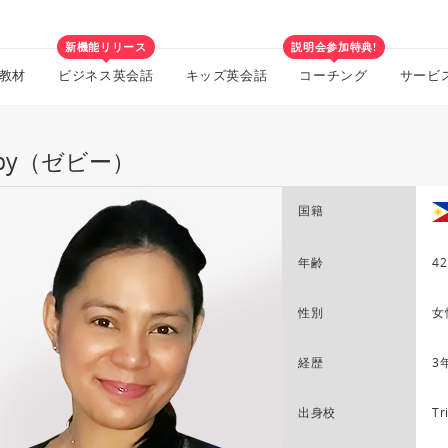
新機能リリース
説明会参加特典!
教材
ビジネス英会話
キッズ英会話
コーチング
サービ
bby（ゼビー）
国籍
年齢
42
性別
女
経歴
3
出身校
Tr