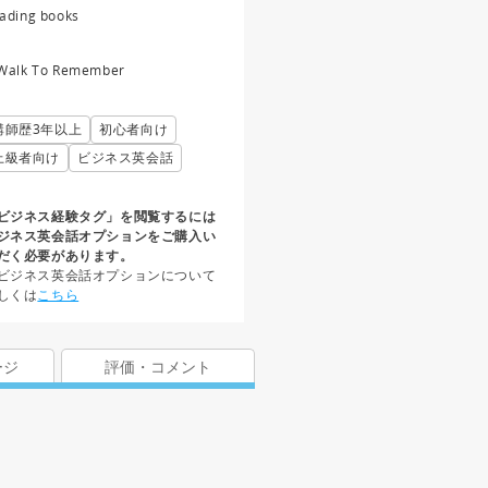
ading books
Walk To Remember
講師歴3年以上
初心者向け
上級者向け
ビジネス英会話
ビジネス経験タグ」を閲覧するには
ジネス英会話オプションをご購入い
だく必要があります。
ビジネス英会話オプションについて
しくは
こちら
ージ
評価・コメント