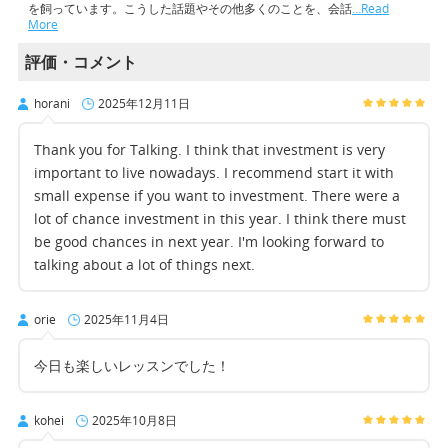
を飼っています。こうした話題やその他多くのことを、会話
…Read
More
評価・コメント
horani
2025年12月11日
Thank you for Talking. I think that investment is very
important to live nowadays. I recommend start it with
small expense if you want to investment. There were a
lot of chance investment in this year. I think there must
be good chances in next year. I'm looking forward to
talking about a lot of things next.
orie
2025年11月4日
今日も楽しいレッスンでした！
kohei
2025年10月8日