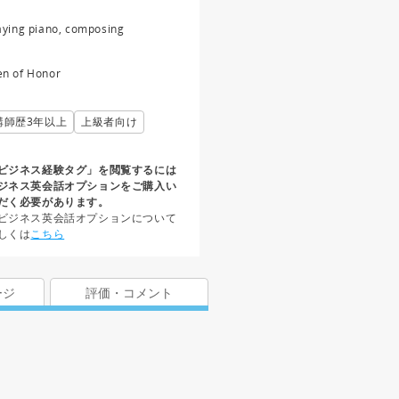
aying piano, composing
n of Honor
講師歴3年以上
上級者向け
ビジネス経験タグ」を閲覧するには
ジネス英会話オプションをご購入い
だく必要があります。
ビジネス英会話オプションについて
しくは
こちら
ージ
評価・コメント