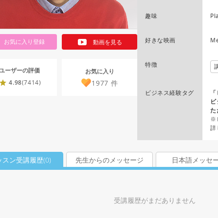
趣味
Pl
好きな映画
Me
お気に入り登録
動画を見る
特徴
ユーザーの評価
お気に入り
1977
件
4.98
(7414)
ビジネス経験タグ
「
ビ
た
※
詳
ッスン受講履歴(
0
)
先生からのメッセージ
日本語メッセ
受講履歴がまだありません