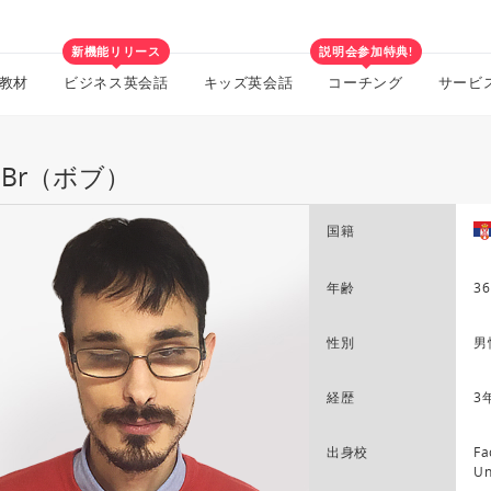
新機能リリース
説明会参加特典!
教材
ビジネス英会話
キッズ英会話
コーチング
サービ
b Br（ボブ）
国籍
年齢
36
性別
男
経歴
3
出身校
Fa
Un