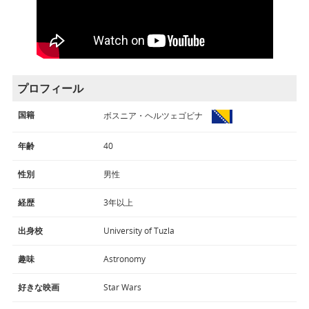
プロフィール
国籍
ボスニア・ヘルツェゴビナ
年齢
40
性別
男性
経歴
3年以上
出身校
University of Tuzla
趣味
Astronomy
好きな映画
Star Wars