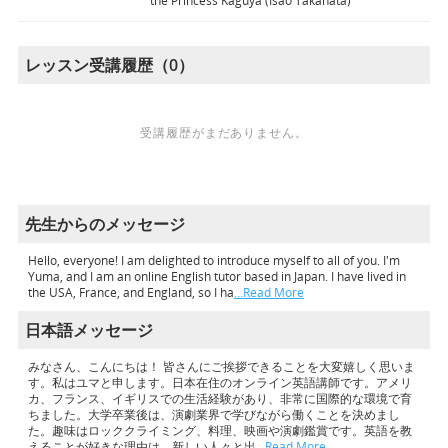
the Princess Kaguya (Isao Takahata)
レッスン受講履歴（0）
受講履歴がまだありません。
先生からのメッセージ
Hello, everyone! I am delighted to introduce myself to all of you. I'm
Yuma, and I am an online English tutor based in Japan. I have lived in
the USA, France, and England, so I ha
…Read More
日本語メッセージ
みなさん、こんにちは！ 皆さんにご挨拶できることを大変嬉しく思いま
す。私はユマと申します。日本在住のオンライン英語講師です。アメリ
カ、フランス、イギリスでの生活経験があり、非常に国際的な環境で育
ちました。大学卒業後は、演劇業界で学びながら働くことを決めまし
た。趣味はロッククライミング、料理、映画や演劇鑑賞です。英語を教
えることが好きな理由は、新しい人々と出
…Read More