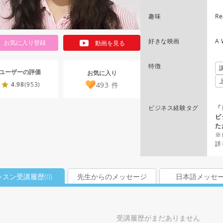
趣味
Re
好きな映画
A 
お気に入り登録
動画を見る
特徴
ユーザーの評価
お気に入り
493
件
4.98
(953)
ビジネス経験タグ
「
ビ
た
※
詳
ッスン受講履歴(
0
)
先生からのメッセージ
日本語メッセ
受講履歴がまだありません