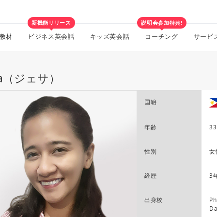
新機能リリース
説明会参加特典!
教材
ビジネス英会話
キッズ英会話
コーチング
サービ
ssa（ジェサ）
国籍
年齢
33
性別
女
経歴
3
出身校
Ph
Da