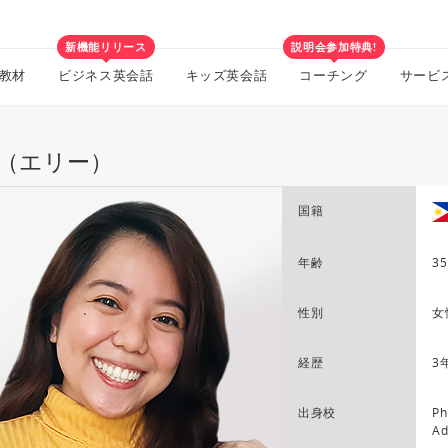
新機能リリース
説明会参加特典!
教材
ビジネス英会話
キッズ英会話
コーチング
サービ
lie（エリー）
国籍
年齢
35
性別
女
経歴
3
出身校
Ph
Ad