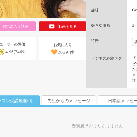
趣味
Go
好きな映画
3 
お気に入り登録
動画を見る
特徴
ユーザーの評価
お気に入り
2039
件
4.96
(7469)
ビジネス経験タグ
「
ビ
た
※
詳
ッスン受講履歴(
0
)
先生からのメッセージ
日本語メッセ
受講履歴がまだありません