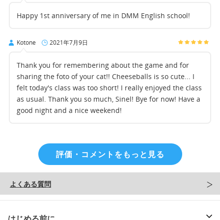
Happy 1st anniversary of me in DMM English school!
Kotone
2021年7月9日
Thank you for remembering about the game and for
sharing the foto of your cat!! Cheeseballs is so cute... I
felt today's class was too short! I really enjoyed the class
as usual. Thank you so much, Sinel! Bye for now! Have a
good night and a nice weekend!
評価・コメントをもっと見る
よくある質問
はじめる前に