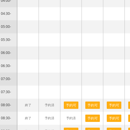
04:00-
04:30-
05:00-
05:30-
06:00-
06:30-
07:00-
07:30-
08:00-
終了
予約済
予約可
予約可
予約可
08:30-
終了
予約済
予約済
予約可
予約可