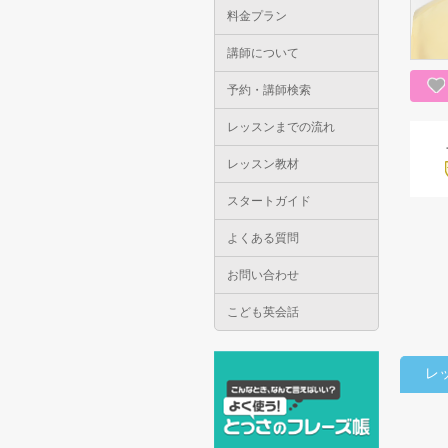
料金プラン
講師について
予約・講師検索
レッスンまでの流れ
レッスン教材
スタートガイド
よくある質問
お問い合わせ
こども英会話
レ