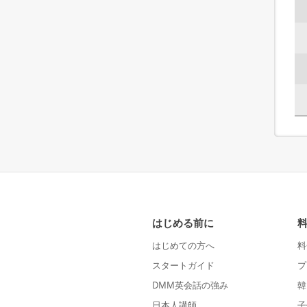
はじめる前に
はじめての方へ
料
スタートガイド
プ
DMM英会話の強み
韓
日本人講師
子