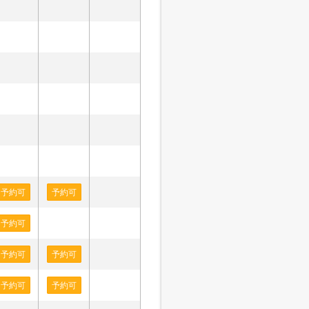
予約可
予約可
予約可
予約可
予約可
予約可
予約可