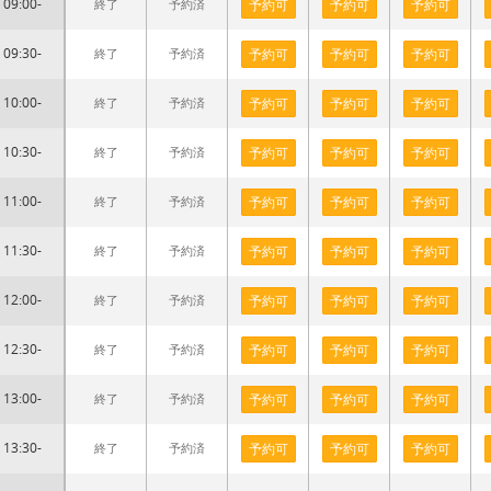
09:00-
終了
予約済
予約可
予約可
予約可
09:30-
終了
予約済
予約可
予約可
予約可
10:00-
終了
予約済
予約可
予約可
予約可
10:30-
終了
予約済
予約可
予約可
予約可
11:00-
終了
予約済
予約可
予約可
予約可
11:30-
終了
予約済
予約可
予約可
予約可
12:00-
終了
予約済
予約可
予約可
予約可
12:30-
終了
予約済
予約可
予約可
予約可
13:00-
終了
予約済
予約可
予約可
予約可
13:30-
終了
予約済
予約可
予約可
予約可