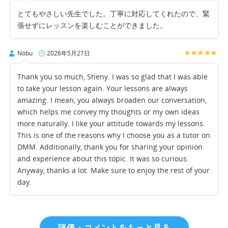
とてもやさしい先生でした。丁寧に対応してくれたので、緊
張せずにレッスンを楽しむことができました。
Nobu
2026年5月27日
Thank you so much, Sheny. I was so glad that I was able
to take your lesson again. Your lessons are always
amazing. I mean, you always broaden our conversation,
which helps me convey my thoughts or my own ideas
more naturally. I like your attitude towards my lessons.
This is one of the reasons why I choose you as a tutor on
DMM. Additionally, thank you for sharing your opinion
and experience about this topic. It was so curious.
Anyway, thanks a lot. Make sure to enjoy the rest of your
day.
評価・コメントをもっと見る