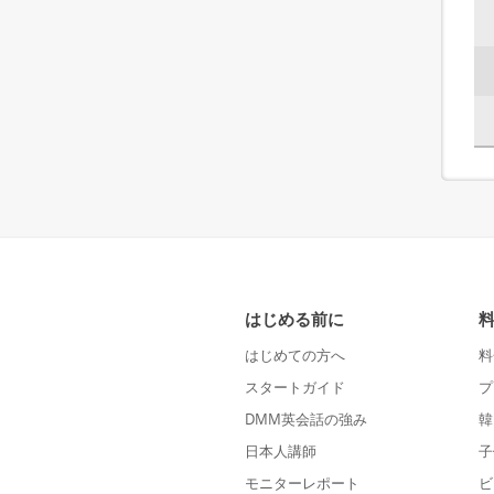
はじめる前に
はじめての方へ
料
スタートガイド
プ
DMM英会話の強み
韓
日本人講師
子
モニターレポート
ビ