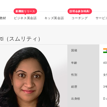
新機能リリース
説明会参加特典!
教材
ビジネス英会話
キッズ英会話
コーチング
サービ
riti（スムリティ）
国籍
年齢
40
性別
女
経歴
3
出身校
D.