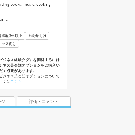
ading books, music, cooking
tanic
講師歴3年以上
上級者向け
キッズ向け
ビジネス経験タグ」を閲覧するには
ジネス英会話オプションをご購入い
だく必要があります。
ビジネス英会話オプションについて
しくは
こちら
ージ
評価・コメント