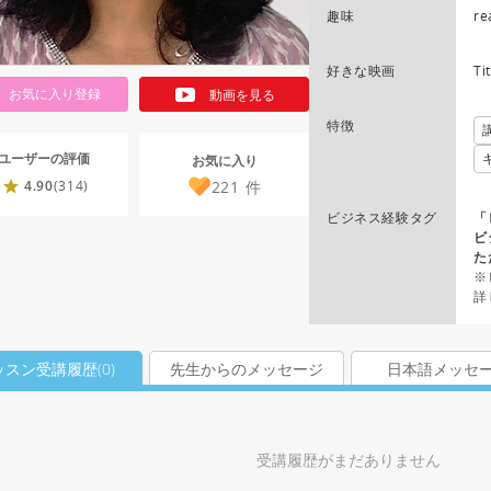
趣味
re
好きな映画
Ti
お気に入り登録
動画を見る
特徴
ユーザーの評価
お気に入り
221
件
4.90
(314)
ビジネス経験タグ
「
ビ
た
※
詳
ッスン受講履歴(
0
)
先生からのメッセージ
日本語メッセ
受講履歴がまだありません