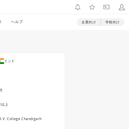
ス
ヘルプ
企業向け
学校向け
インド
性
年以上
A.V. College Chandigarh