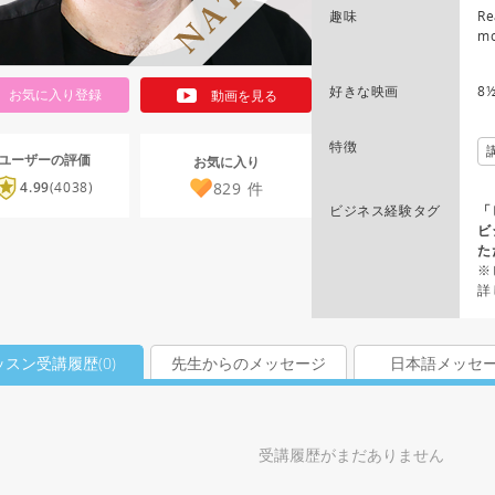
趣味
Re
mo
好きな映画
8
お気に入り登録
動画を見る
特徴
ユーザーの評価
お気に入り
829
件
4.99
(4038)
ビジネス経験タグ
「
ビ
た
※
詳
ッスン受講履歴(
0
)
先生からのメッセージ
日本語メッセ
受講履歴がまだありません