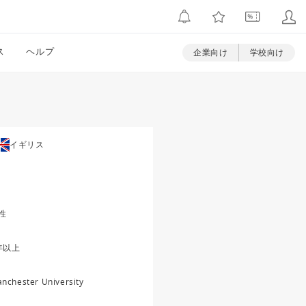
ス
ヘルプ
企業向け
学校向け
イギリス
性
年以上
nchester University