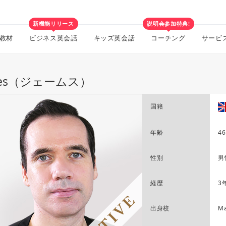
新機能リリース
説明会参加特典!
教材
ビジネス英会話
キッズ英会話
コーチング
サービ
mes（ジェームス）
国籍
年齢
46
性別
男
経歴
3
出身校
Ma