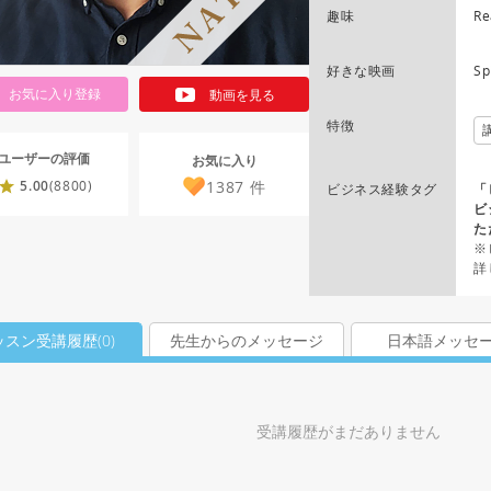
趣味
Re
好きな映画
Sp
お気に入り登録
動画を見る
特徴
ユーザーの評価
お気に入り
1387
件
5.00
(8800)
ビジネス経験タグ
「
ビ
た
※
詳
ッスン受講履歴(
0
)
先生からのメッセージ
日本語メッセ
受講履歴がまだありません