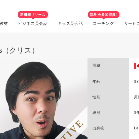
新機能リリース
説明会参加特典!
教材
ビジネス英会話
キッズ英会話
コーチング
サービ
ris（クリス）
国籍
年齢
33
性別
男
経歴
3
出身校
La