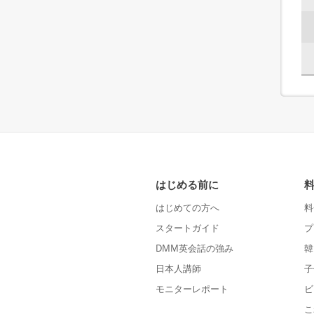
はじめる前に
はじめての方へ
料
スタートガイド
プ
DMM英会話の強み
韓
日本人講師
子
モニターレポート
ビ
こ