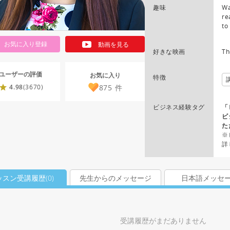
趣味
Wa
re
to
お気に入り登録
動画を見る
好きな映画
Th
ユーザーの評価
お気に入り
特徴
875
件
4.98
(3670)
ビジネス経験タグ
「
ビ
た
※
詳
ッスン受講履歴(
0
)
先生からのメッセージ
日本語メッセ
受講履歴がまだありません