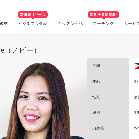
新機能リリース
説明会参加特典!
教材
ビジネス英会話
キッズ英会話
コーチング
サービ
vie（ノビー）
国籍
年齢
38
性別
女
経歴
3
出身校
We