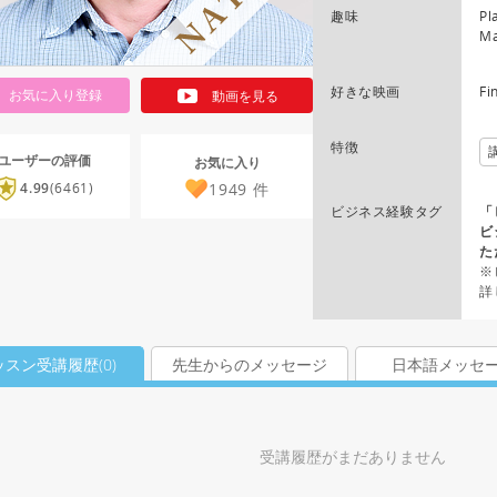
趣味
Pl
Ma
好きな映画
Fi
お気に入り登録
動画を見る
特徴
ユーザーの評価
お気に入り
1949
件
4.99
(6461)
ビジネス経験タグ
「
ビ
た
※
詳
ッスン受講履歴(
0
)
先生からのメッセージ
日本語メッセ
受講履歴がまだありません