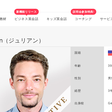
新機能リリース
説明会参加特典!
教材
ビジネス英会話
キッズ英会話
コーチング
サービ
lian（ジュリアン）
国籍
年齢
39
性別
男
経歴
3
出身校
Ge