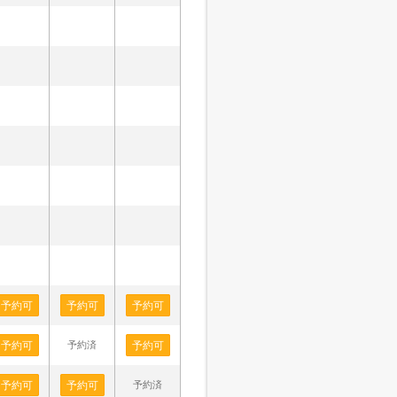
予約可
予約可
予約可
予約可
予約済
予約可
予約可
予約可
予約済