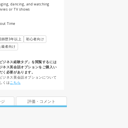
nging, dancing, and watching
vies or TV shows
out Time
講師歴3年以上
初心者向け
上級者向け
ビジネス経験タグ」を閲覧するには
ジネス英会話オプションをご購入い
だく必要があります。
ビジネス英会話オプションについて
しくは
こちら
ージ
評価・コメント